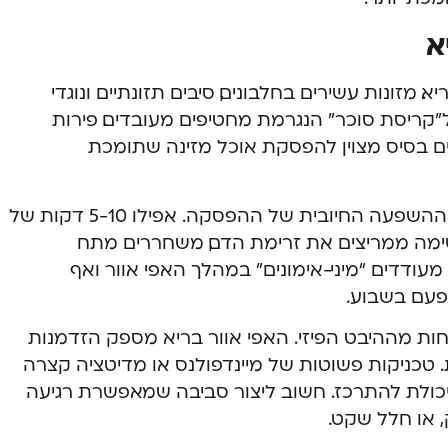
א
 מזונות עשירים בחלבונים, סיבים תזונתיים ונוגדי
קריסת סוכר” הנגרמת מחטיפים מעובדים. פירות
הווים בסיס מצוין להפסקת אוכל מזינה שתומכת
שילוב של פעילות גופנית קלה מעצים את ההשפעה החיובית של ההפסקה. אפילו 5-10 דקות של
נשימה ממריצים את זרימת הדם, משחררים מתח
עודדים “מיני-אימונים” במהלך האפי אוור ואף
פעם בשבוע.
ת מההיבט הפיזי. האפי אוור בריא מספק הזדמנות
כניקות פשוטות של מיינדפולנס או מדיטציה קצרה
יכולת להתרכז. חשוב ליצור סביבה שמאפשרת רגיעה
, או חלל שקט.