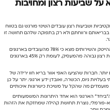
על שביעות רצון ומחויבות
ביות ושביעות רצון עובדים, השינוי מורגש גם בטווח
בבריאותם ורווחתם, ולא רק בתפוקה שלהם. תחושה זו
.
סקר שנערך בקרב 2,000 עובדים בענפי ההייטק והשירותים מצא כי 78% מהעובדים בארגונים
המציעים האפי אוור בריא דיווחו על שביעות רצון גבוהה מהמעסיק, לעומת רק 45% בארגונים
ותר. חברות שהציעו האפי אוור בריא חוו ירידה של
בעלויות גיוס, הכשרה, ואובדן ידע ארגוני. יתר על כן,
מועמדים, מה שהקל על משיכת כישרונות איכותיים.
ביחד” הארגוני הוא אחד היתרונות המשמעותיים
 לא-פורמלי, נוצרת תחושת קהילה שמחזקת את הזהות
מכת יותר.