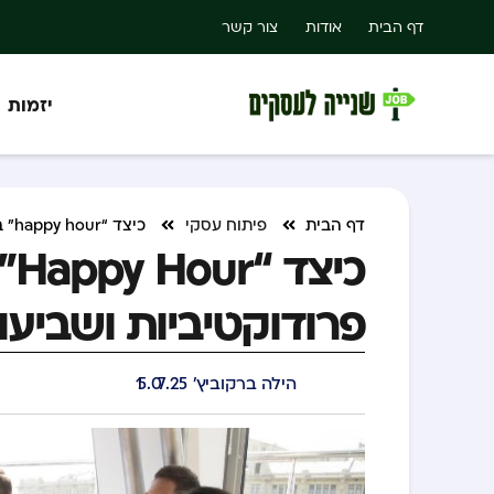
דף הבית
אודות
צור קשר
יזמות
דף הבית
פיתוח עסקי
כיצד “happy hour” בריא משפיע על פרודוקטיביות ושביעות רצון עובדים
כי
פרודוקטיביות ושביעו
הילה ברקוביץ'
15.07.25