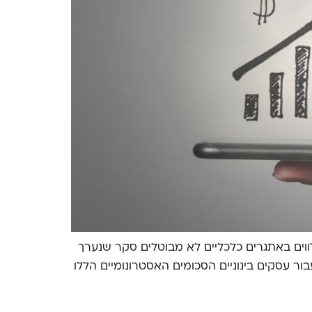
וים באתגרים כלכליים לא מבוטלים. סקר שנערך
העלות הממוצעת של תהליך התרחבות ומעבר יכולה להגיע ל-500,000 ₪ ומעלה עבור עסקים בינוניים. הסכומים האסטרונומיים הללו