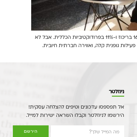
לפי מחקר של אוניברסיטת אילינוי, עובדים שלוקחים הפסקות איכותיות במהלך יום העבודה מציגים עלייה של עד 16% בריכוז ו-11% בפרודוקטיביות הכללית. אבל לא
ילות גופנית קלה, ואווירה חברתית חיובית.
ניוזלטר
אל תפספסו עדכונים וטיפים להצלחה עסקית!
הירשמו לניוזלטר וקבלו השראה ישירות למייל.
הירשם