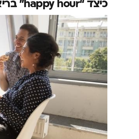
כיצד “happy hour” בריא משפיע על פרודוקטיביות ושביעות רצון עובדים